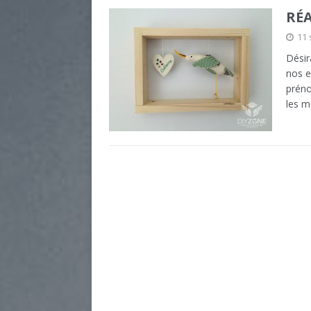
RÉA
11
Désir
nos e
préno
les m