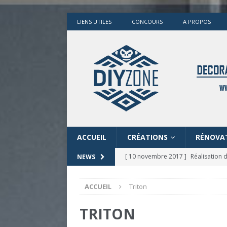
LIENS UTILES
CONCOURS
A PROPOS
ACCUEIL
CRÉATIONS
RÉNOVA
[ 10 novembre 2017 ]
Réalisation
NEWS
[ 12 mai 2017 ]
CONCOURS ANNIVERS
ACCUEIL
Triton
[ 16 mars 2017 ]
Insecticide BIO a
[ 16 mars 2017 ]
Réalisation d’un 
TRITON
[ 22 janvier 2020 ]
Rénovation d’un