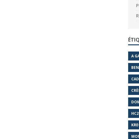
P
R
ÉTI
A G
BEN
CAD
CRÈ
DO
HC2
KRE
MOF