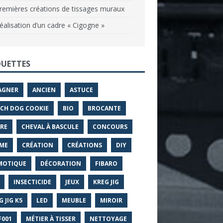
remières créations de tissages muraux
éalisation d’un cadre « Cigogne »
QUETTES
AGNER
ANCIEN
ASTUCE
CH DOG COOKIE
BIO
BROCANTE
RE
CHEVAL À BASCULE
CONCOURS
ME
CRÉATION
CRÉATIONS
DIY
MOTIQUE
DÉCORATION
FIBARO
INSECTICIDE
JEUX
KREG JIG
G JIG K5
LED
MEUBLE
MIROIR
001
MÉTIER À TISSER
NETTOYAGE