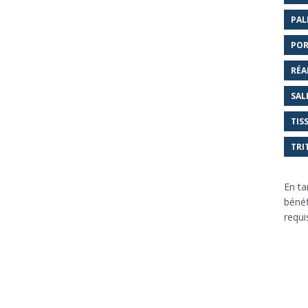
PAL
POR
RÉA
SAL
TIS
TRI
En ta
bénéf
requi