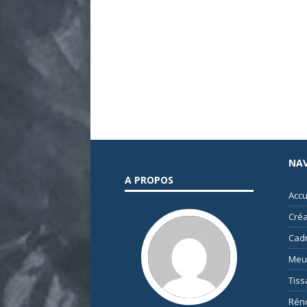
NAV
A PROPOS
Accu
Créa
Cad
Meu
Tis
Rén