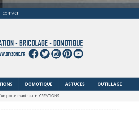
CONTACT
TIONS
DOMOTIQUE
ASTUCES
OUTILLAGE
 d’un porte-manteau
CRÉATIONS
AIRE: Gagnez un kit d’outils
CONCOURS
u savon noir
ASTUCES
métier à tisser (moyen format)
CRÉATIONS
 ancien cheval à bascule
RÉNOVATIONS