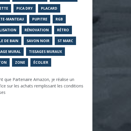
ETTE
PICA DRY
PLACARD
TE-MANTEAU
PUPITRE
RGB
LISATION
RÉNOVATION
RÉTRO
LE DE BAIN
SAVON NOIR
ST MARC
SAGE MURAL
TISSAGES MURAUX
TON
ZONE
ÉCOLIER
nt que Partenaire Amazon, je réalise un
ice sur les achats remplissant les conditions
ses