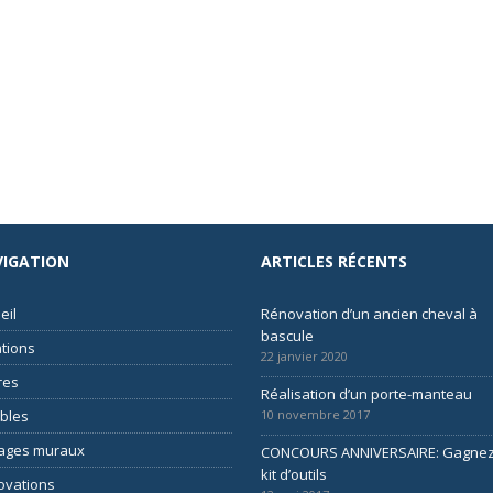
IGATION
ARTICLES RÉCENTS
eil
Rénovation d’un ancien cheval à
bascule
tions
22 janvier 2020
res
Réalisation d’un porte-manteau
bles
10 novembre 2017
sages muraux
CONCOURS ANNIVERSAIRE: Gagnez
kit d’outils
ovations