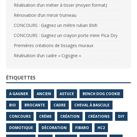
Réalisation d’un métier à tisser (moyen format)
Rénovation d’un miroir trumeau
CONCOURS : Gagnez un mètre ruban BMI
CONCOURS : Gagnez un crayon porte mine Pica Dry
Premières créations de tissages muraux
Réalisation d’un cadre « Cigogne »
ÉTIQUETTES
A GAGNER
ANCIEN
ASTUCE
BENCH DOG COOKIE
BIO
BROCANTE
CADRE
CHEVAL À BASCULE
CONCOURS
CRÈME
CRÉATION
CRÉATIONS
DIY
DOMOTIQUE
DÉCORATION
FIBARO
HC2