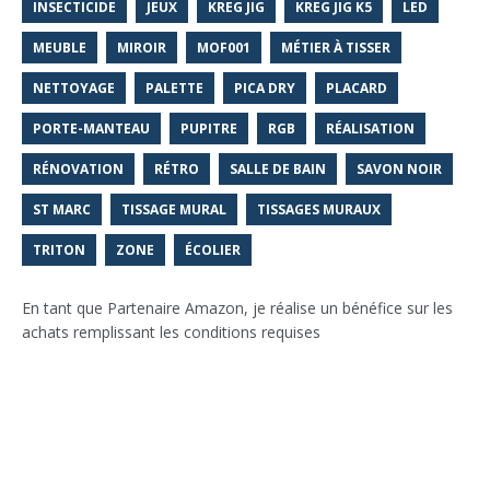
INSECTICIDE
JEUX
KREG JIG
KREG JIG K5
LED
MEUBLE
MIROIR
MOF001
MÉTIER À TISSER
NETTOYAGE
PALETTE
PICA DRY
PLACARD
PORTE-MANTEAU
PUPITRE
RGB
RÉALISATION
RÉNOVATION
RÉTRO
SALLE DE BAIN
SAVON NOIR
ST MARC
TISSAGE MURAL
TISSAGES MURAUX
TRITON
ZONE
ÉCOLIER
En tant que Partenaire Amazon, je réalise un bénéfice sur les
achats remplissant les conditions requises