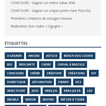
CONCOURS : Gagnez un mètre ruban BMI
CONCOURS : Gagnez un crayon porte mine Pica Dry
Premières créations de tissages muraux
Réalisation d’un cadre « Cigogne »
ÉTIQUETTES
A GAGNER
ANCIEN
ASTUCE
BENCH DOG COOKIE
BIO
BROCANTE
CADRE
CHEVAL À BASCULE
CONCOURS
CRÈME
CRÉATION
CRÉATIONS
DIY
DOMOTIQUE
DÉCORATION
FIBARO
HC2
INSECTICIDE
JEUX
KREG JIG
KREG JIG K5
LED
MEUBLE
MIROIR
MOF001
MÉTIER À TISSER