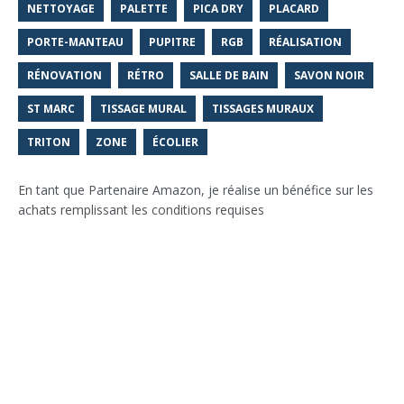
NETTOYAGE
PALETTE
PICA DRY
PLACARD
PORTE-MANTEAU
PUPITRE
RGB
RÉALISATION
RÉNOVATION
RÉTRO
SALLE DE BAIN
SAVON NOIR
ST MARC
TISSAGE MURAL
TISSAGES MURAUX
TRITON
ZONE
ÉCOLIER
En tant que Partenaire Amazon, je réalise un bénéfice sur les
achats remplissant les conditions requises