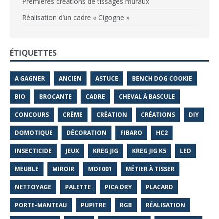
Premières créations de tissages muraux
Réalisation d’un cadre « Cigogne »
ÉTIQUETTES
A GAGNER
ANCIEN
ASTUCE
BENCH DOG COOKIE
BIO
BROCANTE
CADRE
CHEVAL À BASCULE
CONCOURS
CRÈME
CRÉATION
CRÉATIONS
DIY
DOMOTIQUE
DÉCORATION
FIBARO
HC2
INSECTICIDE
JEUX
KREG JIG
KREG JIG K5
LED
MEUBLE
MIROIR
MOF001
MÉTIER À TISSER
NETTOYAGE
PALETTE
PICA DRY
PLACARD
PORTE-MANTEAU
PUPITRE
RGB
RÉALISATION