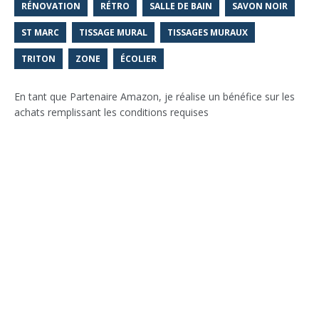
RÉNOVATION
RÉTRO
SALLE DE BAIN
SAVON NOIR
ST MARC
TISSAGE MURAL
TISSAGES MURAUX
TRITON
ZONE
ÉCOLIER
En tant que Partenaire Amazon, je réalise un bénéfice sur les
achats remplissant les conditions requises