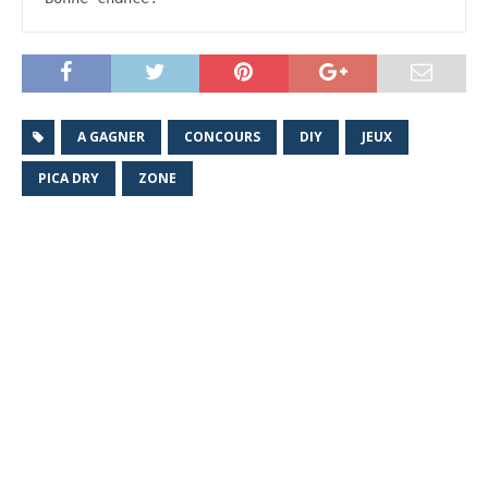
A GAGNER
CONCOURS
DIY
JEUX
PICA DRY
ZONE