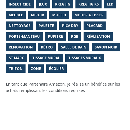
INSECTICIDE
JEUX
KREG JIG
KREG JIG K5
LED
MEUBLE
MIROIR
MOF001
MÉTIER À TISSER
NETTOYAGE
PALETTE
PICA DRY
PLACARD
PORTE-MANTEAU
PUPITRE
RGB
RÉALISATION
RÉNOVATION
RÉTRO
SALLE DE BAIN
SAVON NOIR
ST MARC
TISSAGE MURAL
TISSAGES MURAUX
TRITON
ZONE
ÉCOLIER
En tant que Partenaire Amazon, je réalise un bénéfice sur les
achats remplissant les conditions requises