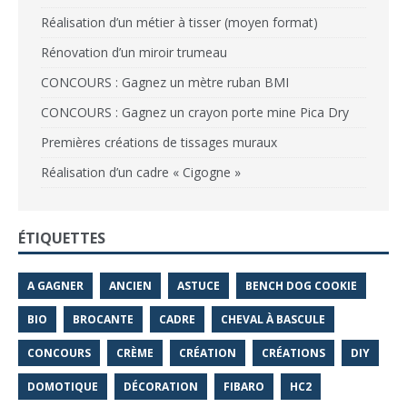
Réalisation d’un métier à tisser (moyen format)
Rénovation d’un miroir trumeau
CONCOURS : Gagnez un mètre ruban BMI
CONCOURS : Gagnez un crayon porte mine Pica Dry
Premières créations de tissages muraux
Réalisation d’un cadre « Cigogne »
ÉTIQUETTES
A GAGNER
ANCIEN
ASTUCE
BENCH DOG COOKIE
BIO
BROCANTE
CADRE
CHEVAL À BASCULE
CONCOURS
CRÈME
CRÉATION
CRÉATIONS
DIY
DOMOTIQUE
DÉCORATION
FIBARO
HC2