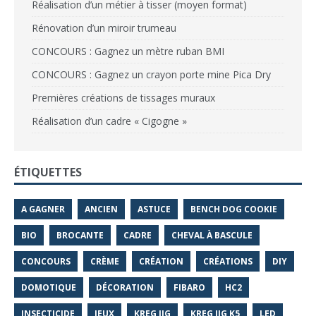
Réalisation d’un métier à tisser (moyen format)
Rénovation d’un miroir trumeau
CONCOURS : Gagnez un mètre ruban BMI
CONCOURS : Gagnez un crayon porte mine Pica Dry
Premières créations de tissages muraux
Réalisation d’un cadre « Cigogne »
ÉTIQUETTES
A GAGNER
ANCIEN
ASTUCE
BENCH DOG COOKIE
BIO
BROCANTE
CADRE
CHEVAL À BASCULE
CONCOURS
CRÈME
CRÉATION
CRÉATIONS
DIY
DOMOTIQUE
DÉCORATION
FIBARO
HC2
INSECTICIDE
JEUX
KREG JIG
KREG JIG K5
LED