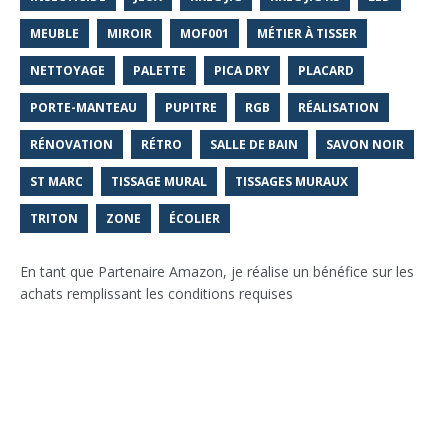
MEUBLE
MIROIR
MOF001
MÉTIER À TISSER
NETTOYAGE
PALETTE
PICA DRY
PLACARD
PORTE-MANTEAU
PUPITRE
RGB
RÉALISATION
RÉNOVATION
RÉTRO
SALLE DE BAIN
SAVON NOIR
ST MARC
TISSAGE MURAL
TISSAGES MURAUX
TRITON
ZONE
ÉCOLIER
En tant que Partenaire Amazon, je réalise un bénéfice sur les
achats remplissant les conditions requises